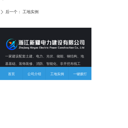
后一个：
工地实例
ꄲ
一家建设配套土建、电力、光伏、储能、钢结构、地
基基础、装饰装修、消防、智能化、非开挖布线工
程、防腐保温及市政园林为一体的大型综合性建筑企
首页
公司介绍
工地实例
一键拨打
业。
版权所有：
浙江新耀电力建设有限公司
浙ICP备2023024140号-1
本网站由阿里云提供云计算及安全服务